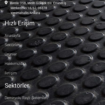
İvedik OSB, Melih Gökçek Blv. Eminel İş
Merkezi No:18/62, 06378
Yenimahalle/Ankara
Hızlı Erişim
Anasayfa
Sektörler
Ürünler
Hakkımızda
İletişim
Sektörler
Demiryolu Raylı Sistemleri