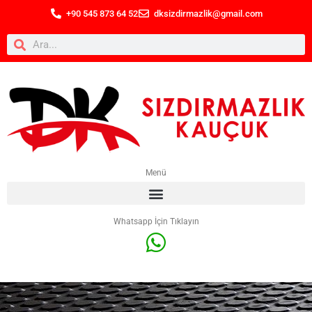
+90 545 873 64 52
dksizdirmazlik@gmail.com
Menü
Whatsapp İçin Tıklayın